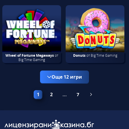
Wheel of Fortune Megaways
от
Donuts
от Big Time Gaming
Big Time Gaming
Още 12 игри
1
2
...
7